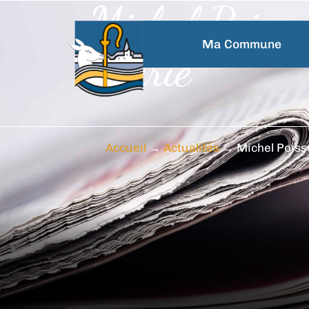
Michel Poisso
principal
Ma Commune
mairie
Accueil
→
Actualités
→
Michel Poisso