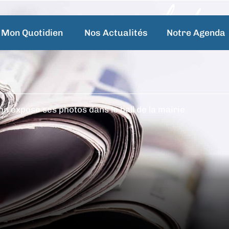
n expose ses photos
Mon Quotidien
Nos Actualités
Notre Agenda
n expose ses photos dans le hall de la mairie